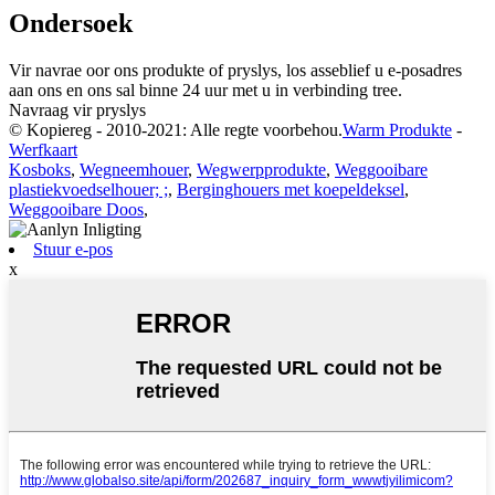
Ondersoek
Vir navrae oor ons produkte of pryslys, los asseblief u e-posadres
aan ons en ons sal binne 24 uur met u in verbinding tree.
Navraag vir pryslys
© Kopiereg - 2010-2021: Alle regte voorbehou.
Warm Produkte
-
Werfkaart
Kosboks
,
Wegneemhouer
,
Wegwerpprodukte
,
Weggooibare
plastiekvoedselhouer; ;
,
Berginghouers met koepeldeksel
,
Weggooibare Doos
,
Stuur e-pos
x