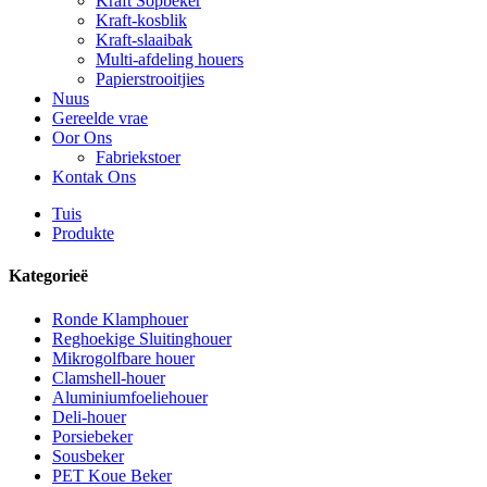
Kraft Sopbeker
Kraft-kosblik
Kraft-slaaibak
Multi-afdeling houers
Papierstrooitjies
Nuus
Gereelde vrae
Oor Ons
Fabriekstoer
Kontak Ons
Tuis
Produkte
Kategorieë
Ronde Klamphouer
Reghoekige Sluitinghouer
Mikrogolfbare houer
Clamshell-houer
Aluminiumfoeliehouer
Deli-houer
Porsiebeker
Sousbeker
PET Koue Beker