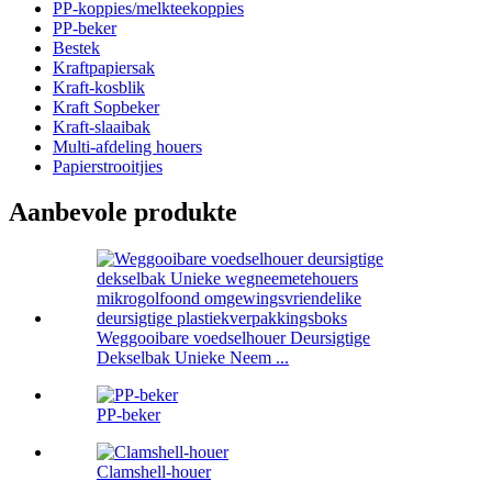
PP-koppies/melkteekoppies
PP-beker
Bestek
Kraftpapiersak
Kraft-kosblik
Kraft Sopbeker
Kraft-slaaibak
Multi-afdeling houers
Papierstrooitjies
Aanbevole produkte
Weggooibare voedselhouer Deursigtige
Dekselbak Unieke Neem ...
PP-beker
Clamshell-houer