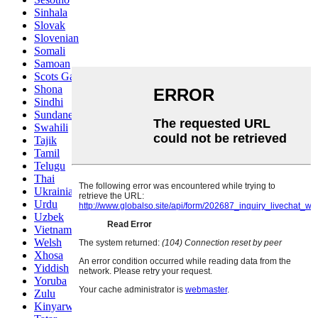
Sinhala
Slovak
Slovenian
Somali
Samoan
Scots Gaelic
Shona
Sindhi
Sundanese
Swahili
Tajik
Tamil
Telugu
Thai
Ukrainian
Urdu
Uzbek
Vietnamese
Welsh
Xhosa
Yiddish
Yoruba
Zulu
Kinyarwanda