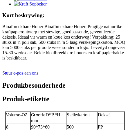
Kort beskrywing:
Bioafbreekbare Houer Bioafbreekbare Houer: Pragtige natuurlike
kraftpapierontwerp met stewige, goedpassende, geventileerde
deksels. Ideaal vir warm en koue kos onderweg! Verpakking: 25
stuks in 'n poli-sak, 500 stuks in 'n 5-laag verskepingskarton. MOQ
kan 5000 stuks per grootte wees sonder 'n logo. Levertyd ongeveer
15-30 werksdae. Beide bioafbreekbare houers en kraftpapierbakke
is beskikbaar.
Stuur e-pos aan ons
Produkbesonderhede
Produk-etikette
-
D*B*H
Stelle/karton
Deksel
Volume
OZ
Grootte
mm
8
90*73*60
500
PP