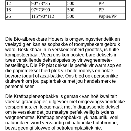
12
90*73*85
500
PP
16
97*73*99
500
PP
26
115*90*112
500
Papier/PP
Die Bio-afbreekbare Houers is omgewingsvriendelik en
veelsydig en kan as sopbakke of roomysbekers gebruik
word. Beskikbaar in 'n verskeidenheid groottes, is hulle
komposteerbaar. Voeg ons komposteerbare deksels in
twee verskillende dekselopsies by vir wegneemete-
bestellings. Die PP plat deksel is perfek vir warm sop en
die papierdeksel bied plek vir bolle roomys en bolae,
bevrore jogurt of acai-bakke. Ons bied ook persoonlike
drukwerk om jou papierbakke met jou handelsmerk te
personaliseer.
Die Kraftpapier-sopbakke is gemaak van hoë kwaliteit
voedselgraadpapier, uitgevoer met omgewingsvriendelike
versperrings, en toegemaak met 'n digpassende deksel
om te verseker dat jou maaltye perfek veilig is tydens
wegneemetes. Kraftpapier-sopbakke lyk natuurlik, voel
natuurlik en word vervaardig uit natuurlike hulpbronne;
bevat geen gifstowwe of petroleumplastiek nie.