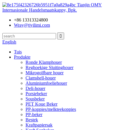
Tianjin OMY
Internasionale Handelsmaatskappy, Bpk.
+86 13313324800
Wray@tjyilimi.com
English
Tuis
Produkte
Ronde Klamphouer
Reghoekige Sluitinghouer
Mikrogolfbare houer
Clamshell-houer
Aluminiumfoeliehouer
Deli-houer
Porsiebeker
Sousbeker
PET Koue Beker
PP-koppies/melkteekoppies
PP-beker
Bestek
Kraftpapiersak