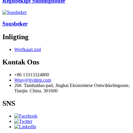
Reghoekige Sluitinghouer
Sousbeker
Inligting
Werfkaart.xml
Kontak Ons
+86 13313324800
Wray@tjyilimi.com
26#. Tianhaidao-pad, Jinghai Ekonomiese Ontwikkelingsone,
Tianjin. China. 301600
SNS