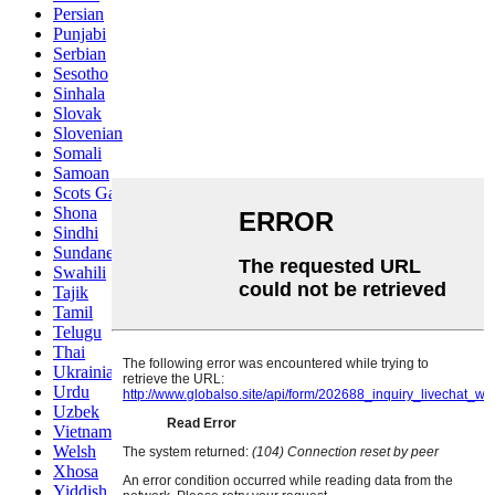
Persian
Punjabi
Serbian
Sesotho
Sinhala
Slovak
Slovenian
Somali
Samoan
Scots Gaelic
Shona
Sindhi
Sundanese
Swahili
Tajik
Tamil
Telugu
Thai
Ukrainian
Urdu
Uzbek
Vietnamese
Welsh
Xhosa
Yiddish