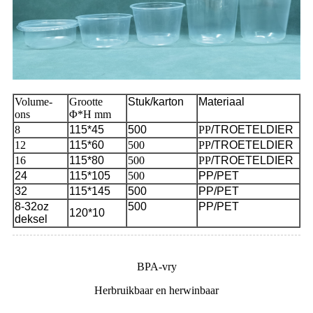
Volume-
Grootte
Stuk/karton
Materiaal
ons
Φ*H mm
8
115*45
500
PP
/TROETELDIER
12
115*60
500
PP
/TROETELDIER
16
115*80
500
PP
/TROETELDIER
24
115*105
500
PP/PET
32
115*145
500
PP/PET
8-32oz
500
PP/PET
120*10
deksel
BPA-vry
Herbruikbaar en herwinbaar