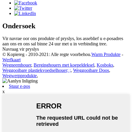
Ondersoek
Vir navrae oor ons produkte of pryslys, los asseblief u e-posadres
aan ons en ons sal binne 24 uur met u in verbinding tree.
Navraag vir pryslys
© Kopiereg - 2010-2021: Alle regte voorbehou.
Warm Produkte
-
Werfkaart
Wegneemhouer
,
Berginghouers met koepeldeksel
,
Kosboks
,
Weggooibare plastiekvoedselhouer; ;
,
Weggooibare Doos
,
Wegwerpprodukte
,
Stuur e-pos
x