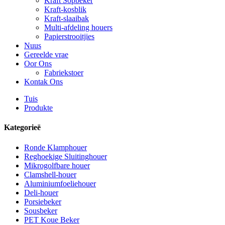
Kraft Sopbeker
Kraft-kosblik
Kraft-slaaibak
Multi-afdeling houers
Papierstrooitjies
Nuus
Gereelde vrae
Oor Ons
Fabriekstoer
Kontak Ons
Tuis
Produkte
Kategorieë
Ronde Klamphouer
Reghoekige Sluitinghouer
Mikrogolfbare houer
Clamshell-houer
Aluminiumfoeliehouer
Deli-houer
Porsiebeker
Sousbeker
PET Koue Beker