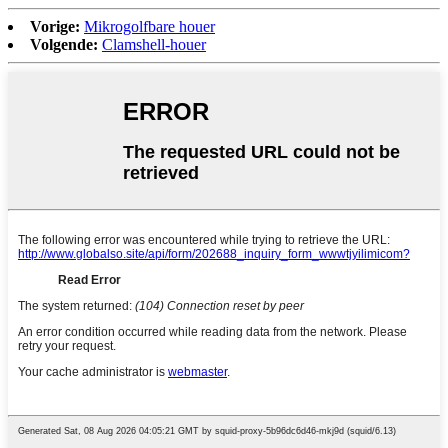
Vorige:
Mikrogolfbare houer
Volgende:
Clamshell-houer