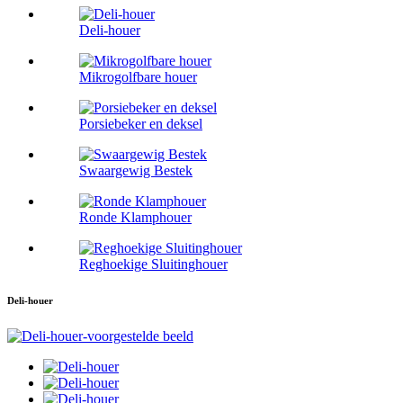
Deli-houer
Mikrogolfbare houer
Porsiebeker en deksel
Swaargewig Bestek
Ronde Klamphouer
Reghoekige Sluitinghouer
Deli-houer