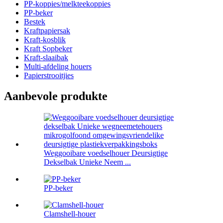
PP-koppies/melkteekoppies
PP-beker
Bestek
Kraftpapiersak
Kraft-kosblik
Kraft Sopbeker
Kraft-slaaibak
Multi-afdeling houers
Papierstrooitjies
Aanbevole produkte
Weggooibare voedselhouer Deursigtige
Dekselbak Unieke Neem ...
PP-beker
Clamshell-houer