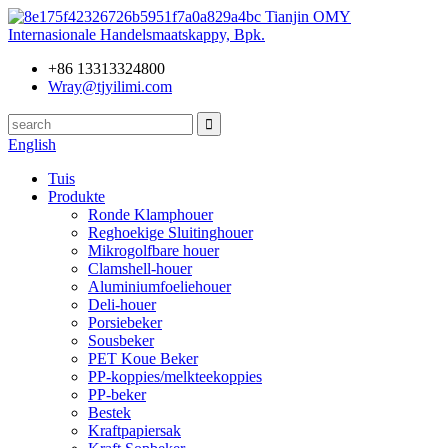
Tianjin OMY
Internasionale Handelsmaatskappy, Bpk.
+86 13313324800
Wray@tjyilimi.com
English
Tuis
Produkte
Ronde Klamphouer
Reghoekige Sluitinghouer
Mikrogolfbare houer
Clamshell-houer
Aluminiumfoeliehouer
Deli-houer
Porsiebeker
Sousbeker
PET Koue Beker
PP-koppies/melkteekoppies
PP-beker
Bestek
Kraftpapiersak