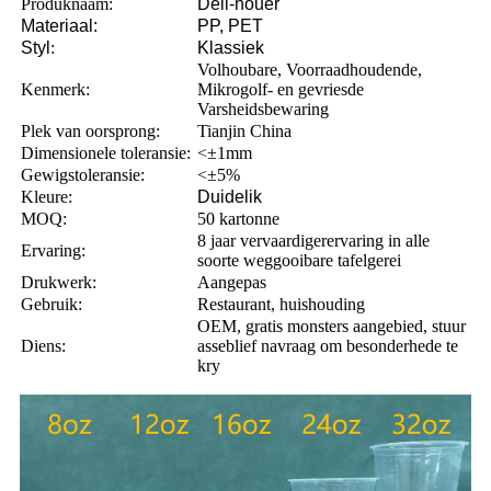
Produknaam:
Deli-houer
Materiaal:
PP, PET
Styl
:
Klassiek
Volhoubare, Voorraadhoudende,
Kenmerk:
Mikrogolf- en gevriesde
Varsheidsbewaring
Plek van oorsprong:
Tianjin China
Dimensionele toleransie:
<±1mm
Gewigstoleransie:
<±5%
Kleure:
Duidelik
MOQ:
50 kartonne
8 jaar vervaardigerervaring in alle
Ervaring:
soorte weggooibare tafelgerei
Drukwerk:
Aangepas
Gebruik:
Restaurant, huishouding
OEM, gratis monsters aangebied, stuur
Diens:
asseblief navraag om besonderhede te
kry