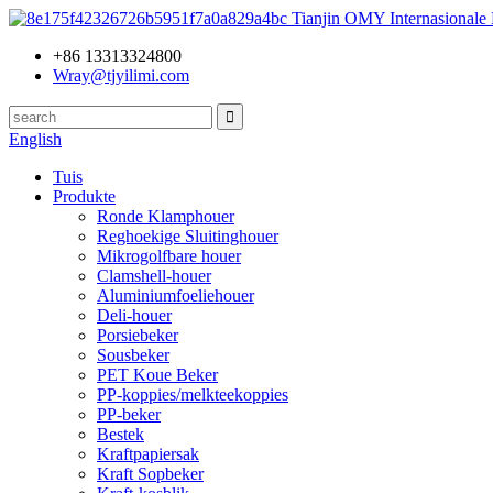
Tianjin OMY Internasionale
+86 13313324800
Wray@tjyilimi.com
English
Tuis
Produkte
Ronde Klamphouer
Reghoekige Sluitinghouer
Mikrogolfbare houer
Clamshell-houer
Aluminiumfoeliehouer
Deli-houer
Porsiebeker
Sousbeker
PET Koue Beker
PP-koppies/melkteekoppies
PP-beker
Bestek
Kraftpapiersak
Kraft Sopbeker