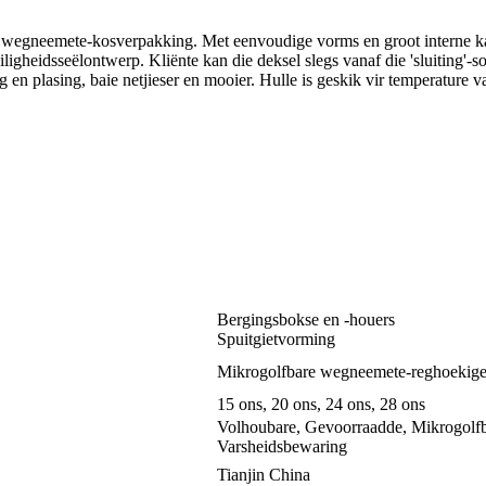
r wegneemete-kosverpakking. Met eenvoudige vorms en groot interne ka
ligheidsseëlontwerp. Kliënte kan die deksel slegs vanaf die 'sluiting'-s
n plasing, baie netjieser en mooier. Hulle is geskik vir temperature v
Bergingsbokse en -houers
Spuitgietvorming
Mikrogolfbare wegneemete-reghoekige 
15 ons, 20 ons, 24 ons, 28 ons
Volhoubare, Gevoorraadde, Mikrogolfb
Varsheidsbewaring
Tianjin China