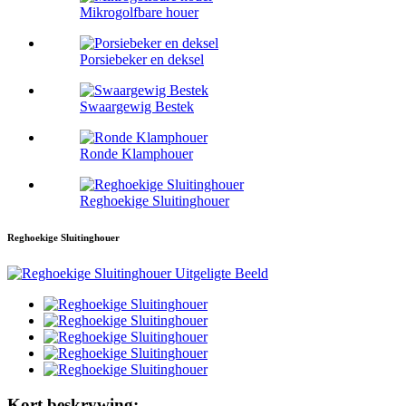
Mikrogolfbare houer
Porsiebeker en deksel
Swaargewig Bestek
Ronde Klamphouer
Reghoekige Sluitinghouer
Reghoekige Sluitinghouer
Kort beskrywing: