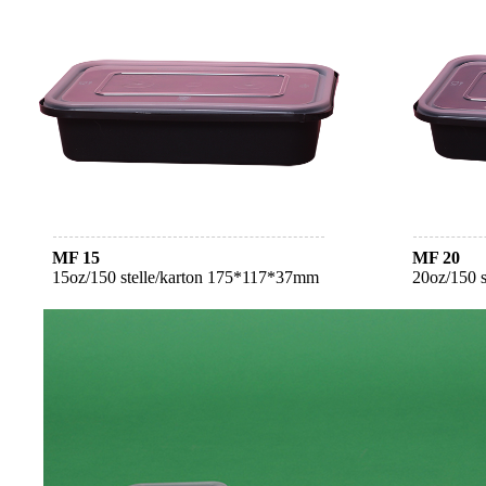
MF 15
MF 20
15oz/150 stelle/karton 175*117*37mm
20oz/150 