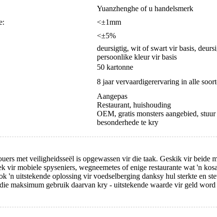
Yuanzhenghe of u handelsmerk
e:
<±1mm
<±5%
deursigtig, wit of swart vir basis, deurs
persoonlike kleur vir basis
50 kartonne
8 jaar vervaardigerervaring in alle soor
Aangepas
Restaurant, huishouding
OEM, gratis monsters aangebied, stuur
besonderhede te kry
ouers met veiligheidsseël is opgewassen vir die taak. Geskik vir beide 
erfek vir mobiele spyseniers, wegneemetes of enige restaurante wat 'n ko
ok 'n uitstekende oplossing vir voedselberging danksy hul sterkte en 
 die maksimum gebruik daarvan kry - uitstekende waarde vir geld wor