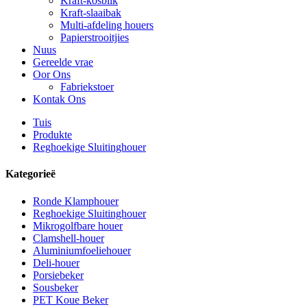
Kraft-kosblik
Kraft-slaaibak
Multi-afdeling houers
Papierstrooitjies
Nuus
Gereelde vrae
Oor Ons
Fabriekstoer
Kontak Ons
Tuis
Produkte
Reghoekige Sluitinghouer
Kategorieë
Ronde Klamphouer
Reghoekige Sluitinghouer
Mikrogolfbare houer
Clamshell-houer
Aluminiumfoeliehouer
Deli-houer
Porsiebeker
Sousbeker
PET Koue Beker