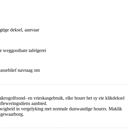
igtige deksel, aanvaar
te weggooibare tafelgerei
 asseblief navraag om
mikrogolfoond- en vrieskasgebruik, elke houer het sy eie klikdeksel
safleweringsdiens aanbied.
stewigheid in vergelyking met normale dunwandige houers. Maklik
d gewaarborg.